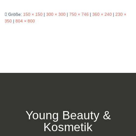
Größe:
150 × 150
|
300 × 300
|
750 × 746
|
360 × 240
|
230 ×
350
|
804 × 800
Young Beauty &
Kosmetik